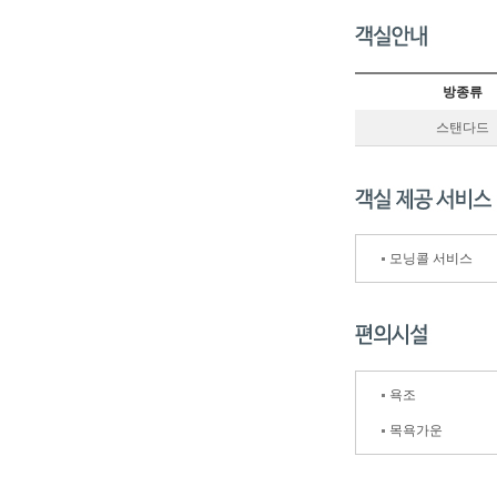
방종류
스탠다드
모닝콜 서비스
욕조
목욕가운